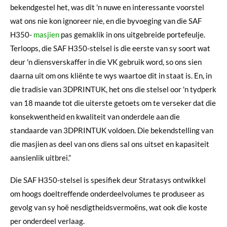
bekendgestel het, was dit 'n nuwe en interessante voorstel
wat ons nie kon ignoreer nie, en die byvoeging van die SAF
H350-
masjien
pas gemaklik in ons uitgebreide portefeulje.
Terloops, die SAF H350-stelsel is die eerste van sy soort wat
deur 'n diensverskaffer in die VK gebruik word, so ons sien
daarna uit om ons kliënte te wys waartoe dit in staat is. En, in
die tradisie van 3DPRINTUK, het ons die stelsel oor 'n tydperk
van 18 maande tot die uiterste getoets om te verseker dat die
konsekwentheid en kwaliteit van onderdele aan die
standaarde van 3DPRINTUK voldoen. Die bekendstelling van
die masjien as deel van ons diens sal ons uitset en kapasiteit
aansienlik uitbrei.”
Die SAF H350-stelsel is spesifiek deur Stratasys ontwikkel
om hoogs doeltreffende onderdeelvolumes te produseer as
gevolg van sy hoë nesdigtheidsvermoëns, wat ook die koste
per onderdeel verlaag.