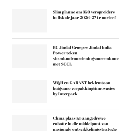
Slim planne om 350 verspreiders
in fiskale jaar 2026–27 te oortref
BC Jindal Groep se Jindal India
Power teken
steenkoolvoorsieningsooreenkoms
met SCCL
W&H en GARANT beklemtoon
buigsame verpakkingsinnovasies
by Interpack
China plaas KI-aangedrewe
robotte in die middelpunt van
nasionale ontwikkelingsstrategie