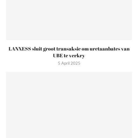
LANXESS sluit groot transaksie om uretaanbates van
UBE te verkry
5 April 2025