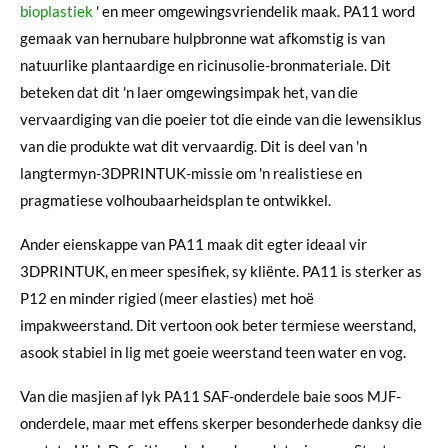
bioplastiek
' en meer omgewingsvriendelik maak. PA11 word
gemaak van hernubare hulpbronne wat afkomstig is van
natuurlike plantaardige en ricinusolie-bronmateriale. Dit
beteken dat dit 'n laer omgewingsimpak het, van die
vervaardiging van die poeier tot die einde van die lewensiklus
van die produkte wat dit vervaardig. Dit is deel van 'n
langtermyn-3DPRINTUK-missie om 'n realistiese en
pragmatiese volhoubaarheidsplan te ontwikkel.
Ander eienskappe van PA11 maak dit egter ideaal vir
3DPRINTUK, en meer spesifiek, sy kliënte. PA11 is sterker as
P12 en minder rigied (meer elasties) met hoë
impakweerstand. Dit vertoon ook beter termiese weerstand,
asook stabiel in lig met goeie weerstand teen water en vog.
Van die masjien af ​​lyk PA11 SAF-onderdele baie soos MJF-
onderdele, maar met effens skerper besonderhede danksy die