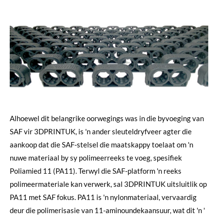
Alhoewel dit belangrike oorwegings was in die byvoeging van
SAF vir 3DPRINTUK, is 'n ander sleuteldryfveer agter die
aankoop dat die SAF-stelsel die maatskappy toelaat om 'n
nuwe materiaal by sy polimeerreeks te voeg, spesifiek
Poliamied 11 (PA11). Terwyl die SAF-platform 'n reeks
polimeermateriale kan verwerk, sal 3DPRINTUK uitsluitlik op
PA11 met SAF fokus. PA11 is 'n nylonmateriaal, vervaardig
deur die polimerisasie van 11-aminoundekaansuur, wat dit 'n '