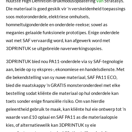
nuutste High Definition-drukmodusopdatering
van
Stratasys.
Die materiaal is goed geskik vir 'n verskeidenheid toepassings
soos motoronderdele, elektriese omhulsels,
hommeltuigonderdele en onderdele-reekse; sowel as
meganies gelaaide funksionele prototipes. Enige onderdele
wat met SAF vervaardig word, kan afgewerk word met
3DPRINTUK se uitgebreide naverwerkingsopsies.
3DPRINTUK bied nou PA11-onderdele via sy SAF-tegnologie
aan, beide op sy ekspres-, ekonomiese en handelsdienste. Met
die bekendstelling van sy nuwe materiaal, SAF PA11 ECO,
bied die maatskappy 'n GRATIS monsteronderdeel met elke
bestelling sodat kliënte die materiaal op hul onderdele kan
toets sonder enige finansiële risiko. Om van hierdie
geleentheid gebruik te maak, kan kliënte hul eie ontwerp tot 'n
waarde van £10 oplaai en SAF PA11 as die materiaalopsie
kies, of alternatiewelik kan 3DPRINTUK sy eie