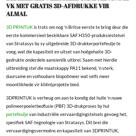
VK MET GRATIS 3D-AFDRUKKE VIR
ALMAL
3D PRINTUK
is trots om nog 'n Britse eerste te bring deur die
eerste kommersieel beskikbare SAF H350-produksiestelsel
van Stratasys by sy uitgebreide 3D-drukkerportefeulje te
voeg, wat die kapasiteit en uitset van hoëgehalte 3D-
gedrukte onderdele aansienlik uitbrei. Saam met hierdie
uitbreiding stel die maatskappy PA11 bekend, 'n sterk,
duursame en volhoubare biopolimeer wat selfs meer
moontlikhede vir kliëntprojekte bied.
3DPRINTUK is verheug om aan te kondig dat hulle 'n nuwe
polimeerpoeierbedfusie (PBF) 3D-drukproses by hul
portefeulje
van industriële vervaardigingstelsels gevoeg het,
spesifiek SAF-tegnologie van Stratasys. Dit brei die
vervaardigingsvermoëns en kapasiteit van 3DPRINTUK,