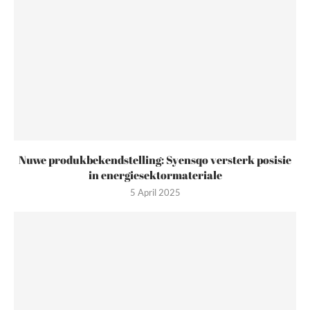
Nuwe produkbekendstelling: Syensqo versterk posisie
in energiesektormateriale
5 April 2025