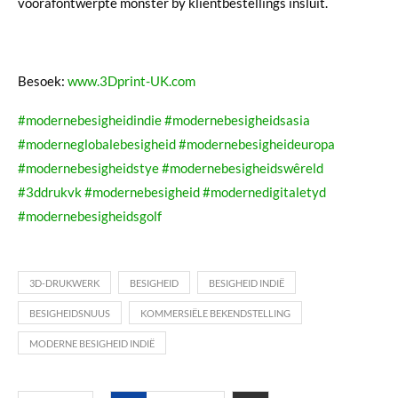
voorafontwerpte monster by kliëntbestellings insluit.
Besoek:
www.3Dprint-UK.com
#modernebesigheidindie
#modernebesigheidsasia
#moderneglobalebesigheid
#modernebesigheideuropa
#modernebesigheidstye
#modernebesigheidswêreld
#3ddrukvk
#modernebesigheid
#modernedigitaletyd
#modernebesigheidsgolf
3D-DRUKWERK
BESIGHEID
BESIGHEID INDIË
BESIGHEIDSNUUS
KOMMERSIËLE BEKENDSTELLING
MODERNE BESIGHEID INDIË