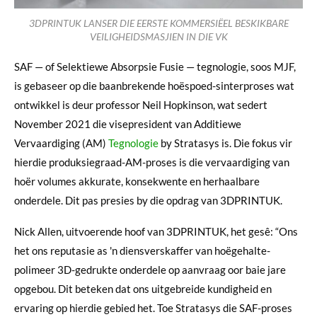
3DPRINTUK LANSER DIE EERSTE KOMMERSIËEL BESKIKBARE
VEILIGHEIDSMASJIEN IN DIE VK
SAF — of Selektiewe Absorpsie Fusie — tegnologie, soos MJF,
is gebaseer op die baanbrekende hoëspoed-sinterproses wat
ontwikkel is deur professor Neil Hopkinson, wat sedert
November 2021 die visepresident van Additiewe
Vervaardiging (AM)
Tegnologie
by Stratasys is. Die fokus vir
hierdie produksiegraad-AM-proses is die vervaardiging van
hoër volumes akkurate, konsekwente en herhaalbare
onderdele. Dit pas presies by die opdrag van 3DPRINTUK.
Nick Allen, uitvoerende hoof van 3DPRINTUK, het gesê: “Ons
het ons reputasie as 'n diensverskaffer van hoëgehalte-
polimeer 3D-gedrukte onderdele op aanvraag oor baie jare
opgebou. Dit beteken dat ons uitgebreide kundigheid en
ervaring op hierdie gebied het. Toe Stratasys die SAF-proses